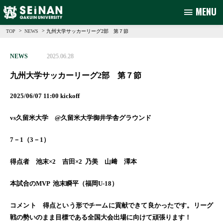
MENU
>
>
九州大学サッカーリーグ2部 第７節
TOP
NEWS
NEWS
2025.06.28
九州大学サッカーリーグ2部 第７節
2025/06/07 11:00 kickoff
vs久留米大学 @久留米大学御井学舎グラウンド
7－1（3－1）
得点者 池末×2 吉田×2 乃美 山﨑 澤本
本試合のMVP 池末瞬平（福岡U-18）
コメント 得点という形でチームに貢献できて良かったです。リーグ
戦の勢いのまま目標である全国大会出場に向けて頑張ります！