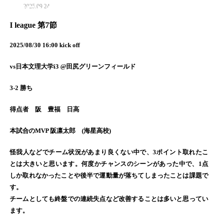
2025.09.24
MENU
I league 第7節
2025/08/30 16:00 kick off
vs日本文理大学i3 @田尻グリーンフィールド
3-2 勝ち
得点者 阪 豊福 日高
本試合のMVP 阪凛太郎 (海星高校)
怪我人などでチーム状況があまり良くない中で、3ポイント取れたこ
とは大きいと思います。何度かチャンスのシーンがあった中で、1点
しか取れなかったことや後半で運動量が落ちてしまったことは課題で
す。
チームとしても終盤での連続失点など改善することは多いと思ってい
ます。